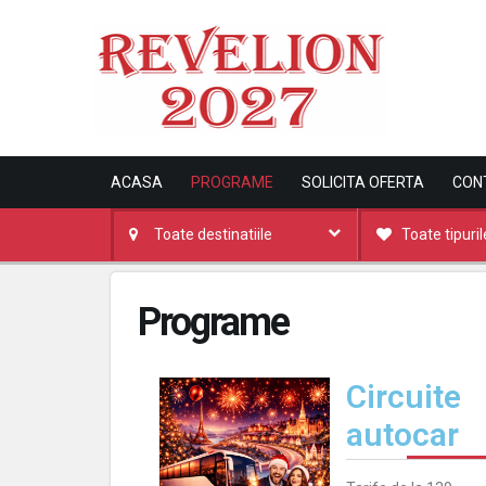
ACASA
PROGRAME
SOLICITA OFERTA
CON
Toate destinatiile
Toate tipuri
Programe
Circuite
autocar