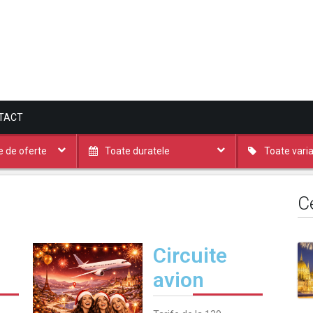
TACT
le de oferte
Toate duratele
Toate varia
C
Circuite
avion